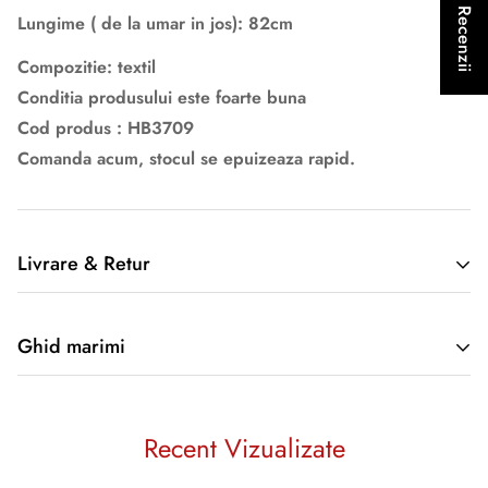
★ Recenzii
Lungime ( de la umar in jos): 82cm
Compozitie: textil
Conditia produsului este foarte buna
Cod produs : HB3709
Comanda acum, stocul se epuizeaza rapid.
Livrare & Retur
Informatii despre retur si livrare aici
Ghid marimi
Produsele sunt livrate la adresa furnizată de Cumpărător în
cadrul comenzii, doar pe teritoriul României. În cazul în care
Produsele sunt masurate astfet :
doriti livrare produselor in strainatate va rugam sa luati
Recent Vizualizate
legatura cu societatea noastra
Timpul de livrare afișat pe site decurge din momentul în care