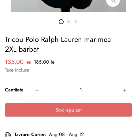
Tricou Polo Ralph Lauren marimea
2XL barbat
Preț
Preț
135,00 lei
185,00 lei
redus
normal
Taxe incluse
Cantitate
Stoc epuizat
Livrare Curier:
Aug 08 - Aug 12