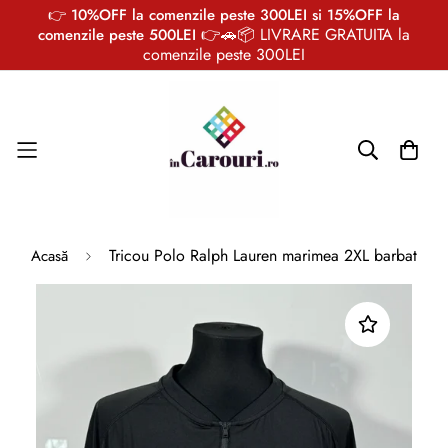
👉 10%OFF la comenzile peste 300LEI si 15%OFF la
👉🚗📦 LIVRARE GRATUITA la
comenzile peste 500LEI
comenzile peste 300LEI
Tricou Polo Ralph Lauren marimea 2XL barbat
Acasă