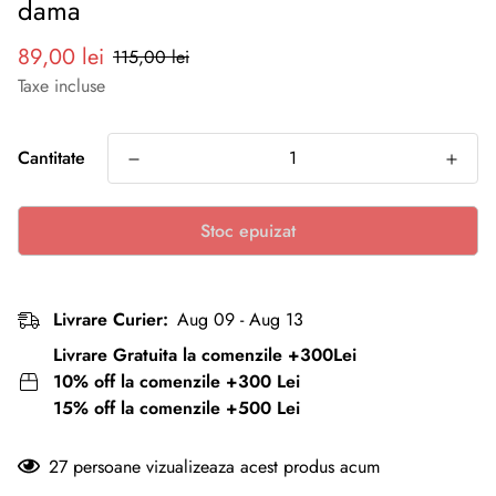
dama
Preț
Preț
89,00 lei
115,00 lei
redus
normal
Taxe incluse
Cantitate
Stoc epuizat
Livrare Curier:
Aug 09 - Aug 13
Livrare Gratuita la comenzile +300Lei
10% off la comenzile +300 Lei
15% off la comenzile +500 Lei
27
persoane vizualizeaza acest produs acum