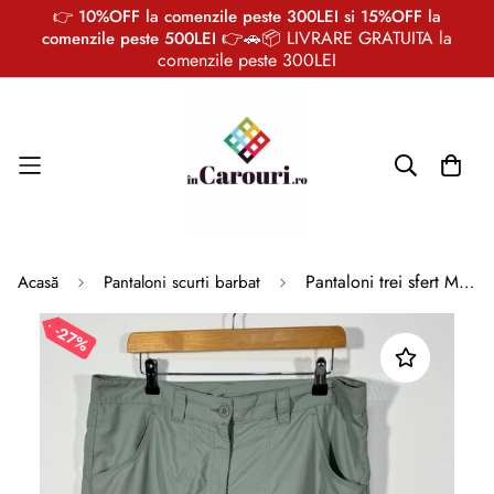
👉 10%OFF la comenzile peste 300LEI si 15%OFF la
👉🚗📦 LIVRARE GRATUITA la
comenzile peste 500LEI
comenzile peste 300LEI
Pantaloni trei sfert Mammut marimea 44 XL barbat
Acasă
Pantaloni scurti barbat
27%
2