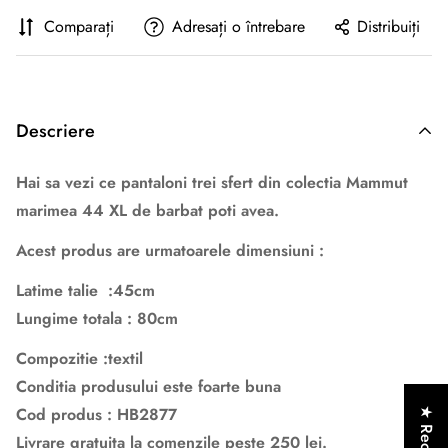
Comparați
Adresați o întrebare
Distribuiți
Descriere
Hai sa vezi ce pantaloni trei sfert din colectia Mammut
marimea 44 XL de barbat poti avea.
Acest produs are urmatoarele dimensiuni :
Latime talie :45cm
Lungime totala : 80cm
Compozitie :textil
Conditia produsului este foarte buna
Cod produs : HB2877
★ Recenzii
Livrare gratuita la comenzile peste 250 lei.