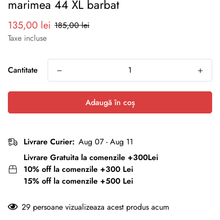
marimea 44 XL barbat
Preț
Preț
135,00 lei
185,00 lei
redus
normal
Taxe incluse
Cantitate
Adaugă în coș
Livrare Curier:
Aug 07 - Aug 11
Livrare Gratuita la comenzile +300Lei
10% off la comenzile +300 Lei
15% off la comenzile +500 Lei
29
persoane vizualizeaza acest produs acum