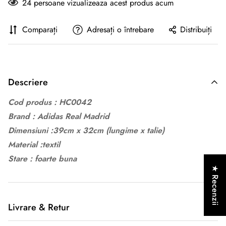
24
persoane vizualizeaza acest produs acum
Comparați
Adresați o întrebare
Distribuiți
Descriere
Cod produs : HC0042
Brand : Adidas Real Madrid
Dimensiuni :39cm x 32cm (lungime x
talie
)
Material :textil
Stare : foarte buna
★ Recenzii
Livrare & Retur