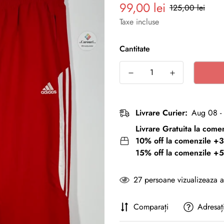
99,00 lei
Preț
Preț
125,00 lei
redus
normal
Taxe incluse
Cantitate
Livrare Curier:
Aug 08 -
Livrare Gratuita la com
10% off la comenzile +3
15% off la comenzile +5
27
persoane vizualizeaza 
Comparați
Adresaț