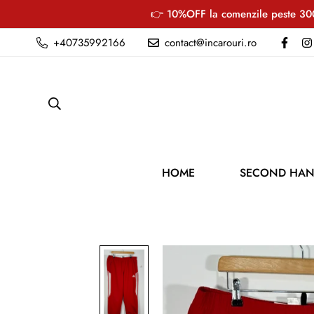
👉 10%OFF la comenzile peste 300
+40735992166
contact@incarouri.ro
HOME
SECOND HA