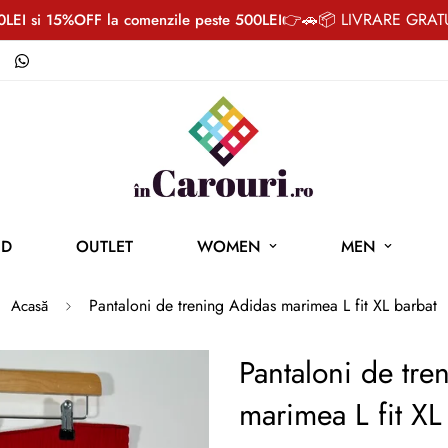
👉🚗📦 LIVRARE GRATUI
LEI si 15%OFF la comenzile peste 500LEI
ND
OUTLET
WOMEN
MEN
Pantaloni de trening Adidas marimea L fit XL barbat
Acasă
Pantaloni de tre
marimea L fit XL