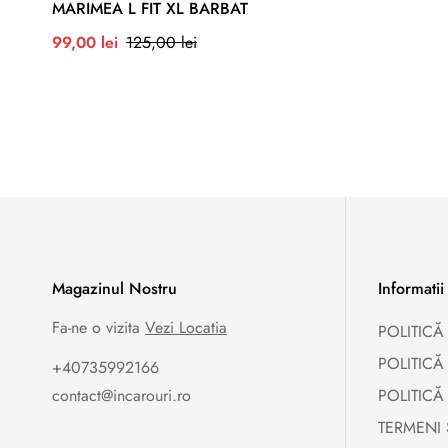
MARIMEA L FIT XL BARBAT
Preț
Preț
99,00 lei
125,00 lei
redus
normal
Magazinul Nostru
Informatii
Fa-ne o vizita
Vezi Locatia
POLITICĂ
POLITICĂ
+40735992166
contact@incarouri.ro
POLITICĂ
TERMENI 