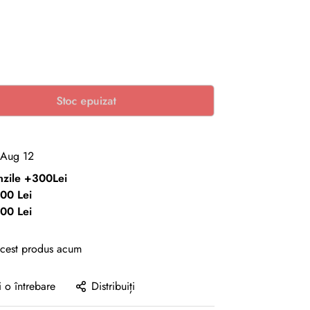
Stoc epuizat
 Aug 12
enzile +300Lei
00 Lei
00 Lei
acest produs acum
i o întrebare
Distribuiți