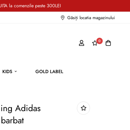
TA la comenzile peste 300LEI
Găsiți locatia magazinului
0
KIDS
GOLD LABEL
ning Adidas
 barbat