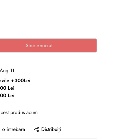
Stoc epuizat
 Aug 11
enzile +300Lei
00 Lei
00 Lei
acest produs acum
i o întrebare
Distribuiți