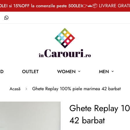
👉🚗📦 LIVRARE GRATUI
LEI si 15%OFF la comenzile peste 500LEI
ND
OUTLET
WOMEN
MEN
Ghete Replay 100% piele marimea 42 barbat
Acasă
Ghete Replay 1
42 barbat