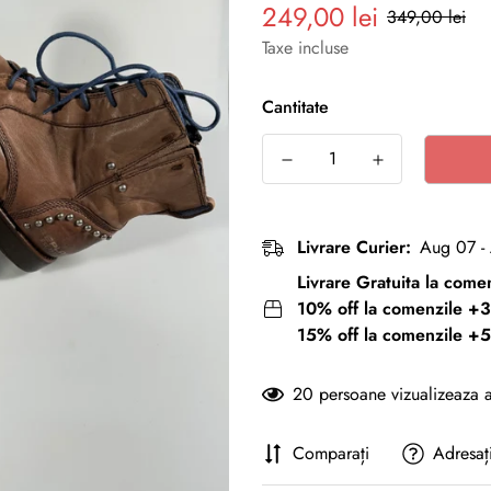
249,00 lei
Preț
Preț
349,00 lei
redus
normal
Taxe incluse
Cantitate
Livrare Curier:
Aug 07 -
Livrare Gratuita la com
10% off la comenzile +3
15% off la comenzile +5
20
persoane vizualizeaza 
Comparați
Adresaț