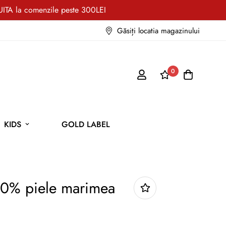
TA la comenzile peste 300LEI
Găsiți locatia magazinului
0
KIDS
GOLD LABEL
00% piele marimea