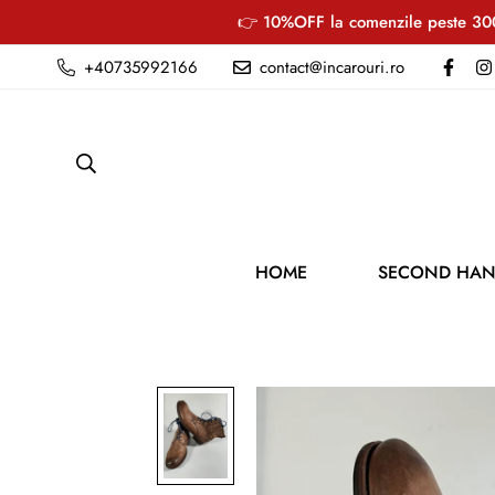
👉 10%OFF la comenzile peste 300
+40735992166
contact@incarouri.ro
HOME
SECOND HA