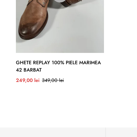
GHETE REPLAY 100% PIELE MARIMEA
42 BARBAT
Preț
Preț
249,00 lei
349,00 lei
redus
normal