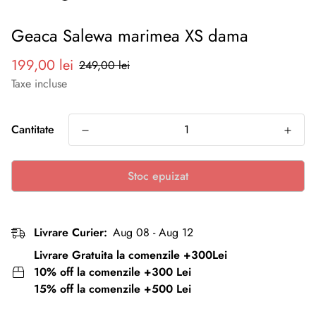
Geaca Salewa marimea XS dama
Preț
Preț
199,00 lei
249,00 lei
redus
normal
Taxe incluse
Cantitate
Stoc epuizat
Livrare Curier:
Aug 08 - Aug 12
Livrare Gratuita la comenzile +300Lei
10% off la comenzile +300 Lei
15% off la comenzile +500 Lei