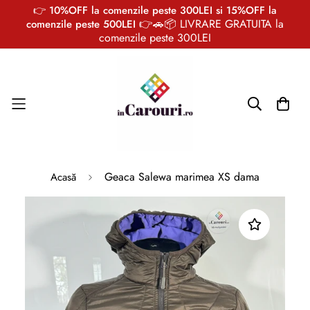
👉 10%OFF la comenzile peste 300LEI si 15%OFF la
👉🚗📦 LIVRARE GRATUITA la
comenzile peste 500LEI
comenzile peste 300LEI
Geaca Salewa marimea XS dama
Acasă