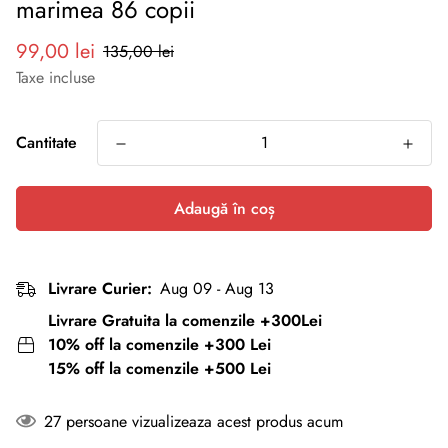
marimea 86 copii
Preț
Preț
99,00 lei
135,00 lei
redus
normal
Taxe incluse
Cantitate
Adaugă în coș
Livrare Curier:
Aug 09 - Aug 13
Livrare Gratuita la comenzile +300Lei
10% off la comenzile +300 Lei
15% off la comenzile +500 Lei
27
persoane vizualizeaza acest produs acum