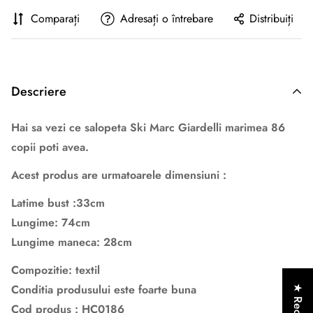
Comparați
Adresați o întrebare
Distribuiți
Descriere
Hai sa vezi ce salopeta Ski Marc Giardelli marimea 86
copii poti avea.
Acest produs are urmatoarele dimensiuni :
Latime bust :33cm
Lungime: 74cm
Lungime maneca: 28cm
Compozitie: textil
Conditia produsului este foarte buna
★ Recenzii
Cod produs : HC0186