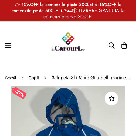
👉 10%OFF la comenzile peste 300LEI si 15%OFF la
👉🚗📦 LIVRARE GRATUITA la
comenzile peste 500LEI
comenzile peste 300LEI
Salopeta Ski Marc Girardelli marimea 86 copii
Acasă
Copii
27%
2