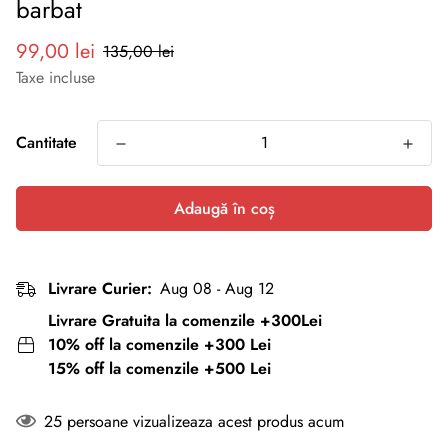
barbat
Preț
Preț
99,00 lei
135,00 lei
redus
normal
Taxe incluse
Cantitate
Adaugă în coș
Livrare Curier:
Aug 08 - Aug 12
Livrare Gratuita la comenzile +300Lei
10% off la comenzile +300 Lei
15% off la comenzile +500 Lei
25
persoane vizualizeaza acest produs acum