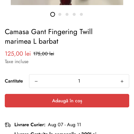
Camasa Gant Fingering Twill
marimea L barbat
Preț
Preț
125,00 lei
175,00 lei
redus
normal
Taxe incluse
Cantitate
Adaugă în coș
Livrare Curier:
Aug 07 - Aug 11