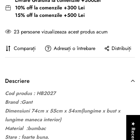
Livrare Gratuita la comenzile +300Lei
10% off la comenzile +300 Lei
15% off la comenzile +500 Lei
23
persoane vizualizeaza acest produs acum
Comparați
Adresați o întrebare
Distribuiți
Descriere
Cod produs : HB2027
Brand :Gant
Dimensiuni 74cm x 55cm x 54xm
(lungime x bust x
lungime maneca interior)
★ Recenzii
Material :bumbac
Stare : foarte buna.