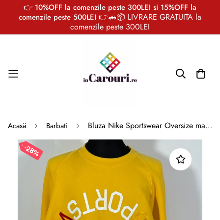
👉 10%OFF la comenzile peste 300LEI si 15%OFF la
👉🚗📦 LIVRARE GRATUITA la
comenzile peste 500LEI
comenzile peste 300LEI
Bluza Nike Sportswear Oversize marimea L fit XL barbat
Acasă
Barbati
28%
2