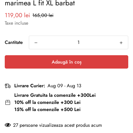
marimea L fit XL barbat
Preț
Preț
119,00 lei
165,00 lei
redus
normal
Taxe incluse
Cantitate
Adaugă în coș
Livrare Curier:
Aug 09 - Aug 13
Livrare Gratuita la comenzile +300Lei
10% off la comenzile +300 Lei
15% off la comenzile +500 Lei
27
persoane vizualizeaza acest produs acum