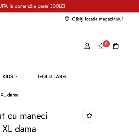
TA la comenzile peste 300LEI
Găsiți locatia magazinului
0
KIDS
GOLD LABEL
 XL dama
rt cu maneci
34%
a XL dama