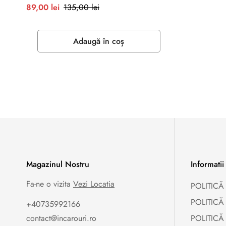
Preț
Preț
89,00 lei
135,00 lei
redus
normal
Adaugă în coș
Magazinul Nostru
Informatii
Fa-ne o vizita
Vezi Locatia
POLITICĂ
POLITICĂ
+40735992166
contact@incarouri.ro
POLITICĂ