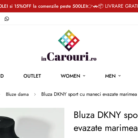
👉🚗📦 LIVRARE GRATUI
LEI si 15%OFF la comenzile peste 500LEI
ND
OUTLET
WOMEN
MEN
Bluza DKNY sport cu maneci evazate marimea
Bluze dama
Bluza DKNY spo
34%
evazate marime