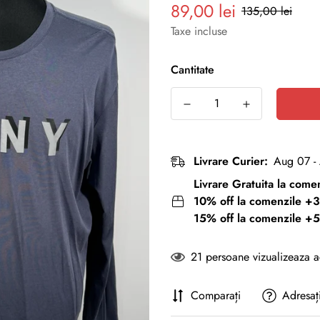
89,00 lei
Preț
Preț
135,00 lei
redus
normal
Taxe incluse
Cantitate
Livrare Curier:
Aug 07 -
Livrare Gratuita la com
10% off la comenzile +3
15% off la comenzile +5
21
persoane vizualizeaza 
Comparați
Adresaț