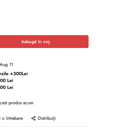
Adaugă în coș
 Aug 11
enzile +300Lei
00 Lei
00 Lei
acest produs acum
i o întrebare
Distribuiți