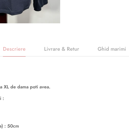
Descriere
Livrare & Retur
Ghid marimi
a XL de dama poti avea.
 :
a) : 50cm