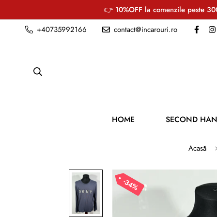
👉 10%OFF la comenzile peste 300
+40735992166
contact@incarouri.ro
HOME
SECOND HA
Acasă
34%