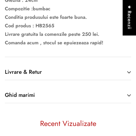
Glezna : 24cm
★ Recenzii
Compozitie :bumbac
Conditia produsului este foarte buna.
Cod produs : HB2565
Livrare gratuita la comenzile peste 250 lei.
Comanda acum , stocul se epuiezeaza rapid!
Livrare & Retur
Informatii despre retur si livrare aici
Ghid marimi
Produsele sunt livrate la adresa furnizată de Cumpărător în
cadrul comenzii, doar pe teritoriul României. În cazul în care
Produsele sunt masurate astfet :
doriti livrare produselor in strainatate va rugam sa luati
Recent Vizualizate
legatura cu societatea noastra
Timpul de livrare afișat pe site decurge din momentul în care