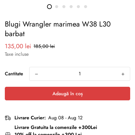
Blugi Wrangler marimea W38 L30
barbat
Preț
Preț
135,00 lei
185,00 lei
redus
normal
Taxe incluse
Cantitate
Adaugă în coș
Livrare Curier:
Aug 08 - Aug 12
Livrare Gratuita la comenzile +300Lei
10% off la comenzile +300 Lei